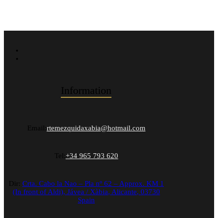
Information
Email:
rtemezquidaxabia@hotmail.com
Tel:
+34 965 793 620
Dir:
Crta. Cabo la Nao – Pla nº 62 – Approx. KM 1
(In front of Aldi),
Jávea / Xàbia
,
Alicante
,
03730
Spain