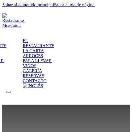
Saltar al contenido principal
Saltar al pie de página
EL
NTE
RESTAURANTE
LA CARTA
ARROCES
AR
PARA LLEVAR
VINOS
GALERÍA
RESERVAS
CONTACTO