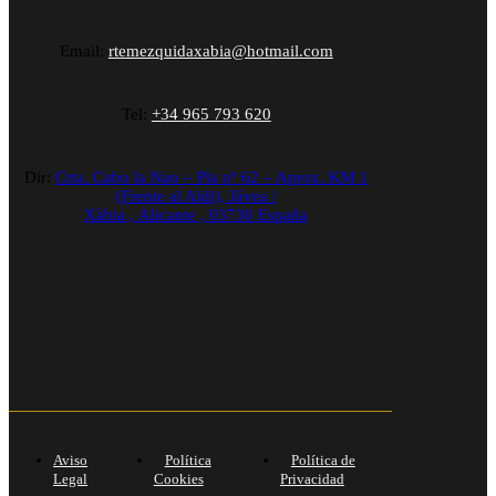
Email:
rtemezquidaxabia@hotmail.com
Tel:
+34 965 793 620
Dir:
Crta. Cabo la Nao – Pla nº 62 – Aprox. KM 1
(Frente al Aldi),
Jávea /
Xàbia
,
Alicante
,
03730
España
Aviso
Política
Política de
Legal
Cookies
Privacidad