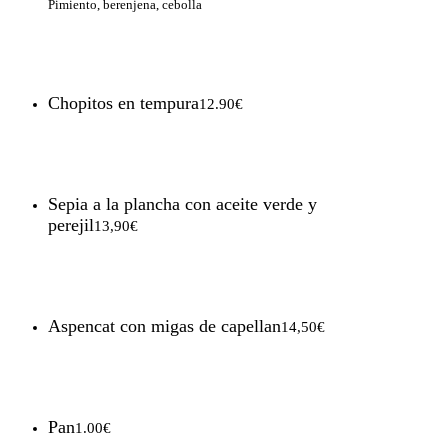
Pimiento, berenjena, cebolla
Chopitos en tempura
12.90€
Sepia a la plancha con aceite verde y
perejil
13,90€
Aspencat con migas de capellan
14,50€
Pan
1.00€