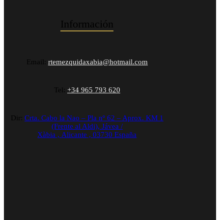
Información
Email:
rtemezquidaxabia@hotmail.com
Tel:
+34 965 793 620
Dir:
Crta. Cabo la Nao – Pla nº 62 – Aprox. KM 1
(Frente al Aldi),
Jávea /
Xàbia
,
Alicante
,
03730
España