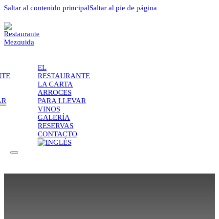
Saltar al contenido principal
Saltar al pie de página
EL
NTE
RESTAURANTE
LA CARTA
ARROCES
AR
PARA LLEVAR
VINOS
GALERÍA
RESERVAS
CONTACTO