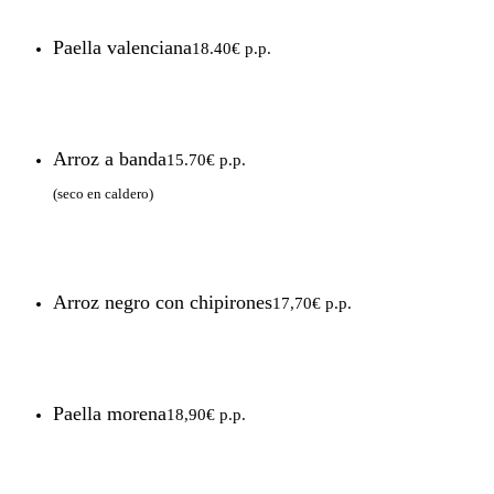
Paella valenciana
18.40€ p.p.
Arroz a banda
15.70€ p.p.
(seco en caldero)
Arroz negro con chipirones
17,70€ p.p.
Paella morena
18,90€ p.p.