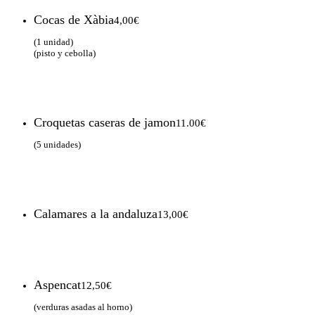
Cocas de Xàbia
4,00€
(1 unidad)
(pisto y cebolla)
Croquetas caseras de jamon
11.00€
(5 unidades)
Calamares a la andaluza
13,00€
Aspencat
12,50€
(verduras asadas al horno)