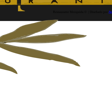
Restaurante Mezquida © | Diseñado por
A