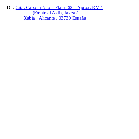
Dir:
Crta. Cabo la Nao – Pla nº 62 – Aprox. KM 1
(Frente al Aldi),
Jávea /
Xàbia
,
Alicante
,
03730
España