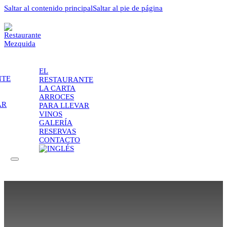
Saltar al contenido principal
Saltar al pie de página
EL
NTE
RESTAURANTE
LA CARTA
ARROCES
AR
PARA LLEVAR
VINOS
GALERÍA
RESERVAS
CONTACTO