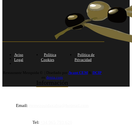
Aviso
Política
Política de
Legal
Cookies
Privacidad
Restaurante Mezquida © | Diseñado por
Avant CEM
&
DCIP
en
denia.com
Información
Email:
rtemezquidaxabia@hotmail.com
Tel:
+34 965 793 620