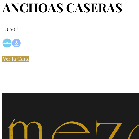
ANCHOAS CASERAS
13,50€
Ver la Carta