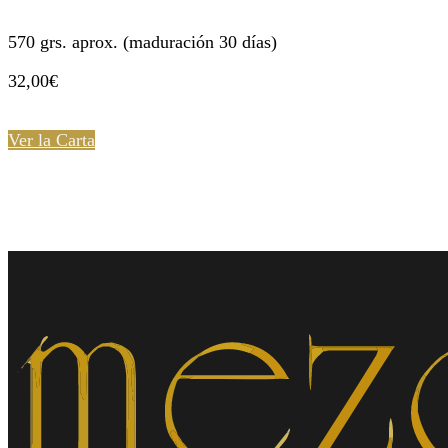
570 grs. aprox. (maduración 30 días)
32,00€
Ver la Carta