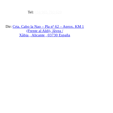
Tel:
+34 965 793 620
Dir:
Crta. Cabo la Nao – Pla nº 62 – Aprox. KM 1
(Frente al Aldi),
Jávea /
Xàbia
,
Alicante
,
03730
España