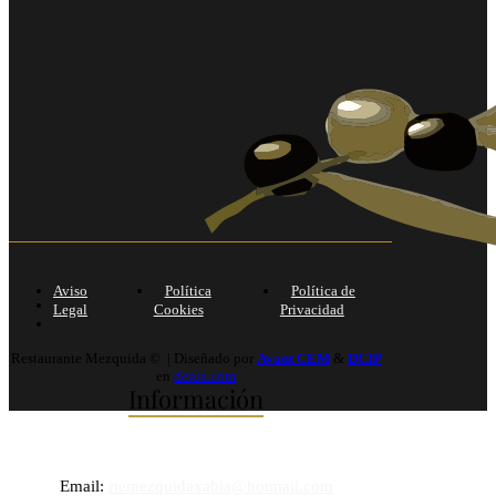
Aviso
Política
Política de
Legal
Cookies
Privacidad
Restaurante Mezquida © | Diseñado por
Avant CEM
&
DCIP
en
denia.com
Información
Email:
rtemezquidaxabia@hotmail.com