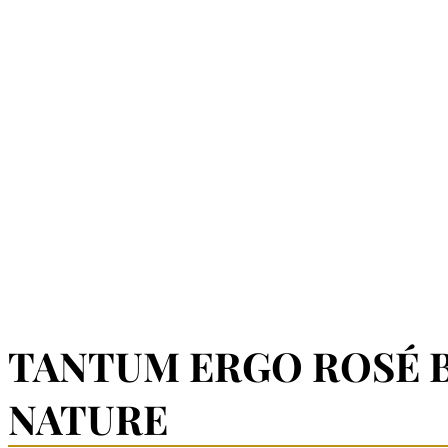
TANTUM ERGO ROSÉ 
NATURE