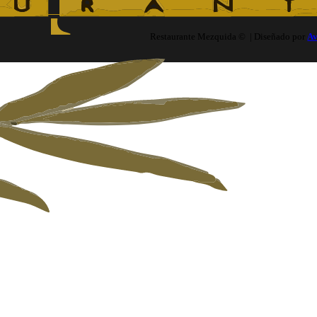
Restaurante Mezquida © | Diseñado por
A