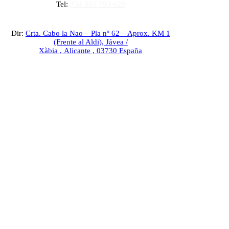
Tel:
+34 965 793 620
Dir:
Crta. Cabo la Nao – Pla nº 62 – Aprox. KM 1
(Frente al Aldi),
Jávea /
Xàbia
,
Alicante
,
03730
España