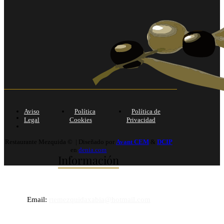
Aviso
Política
Política de
Legal
Cookies
Privacidad
Restaurante Mezquida © | Diseñado por
Avant CEM
&
DCIP
en
denia.com
Información
Email:
rtemezquidaxabia@hotmail.com