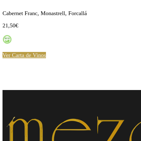
Cabernet Franc, Monastrell, Forcallá
21,50€
Ver Carta de Vinos