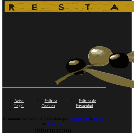
Aviso
Política
Política de
Legal
Cookies
Privacidad
Restaurante Mezquida © | Diseñado por
Avant CEM
&
DCIP
en
denia.com
Información