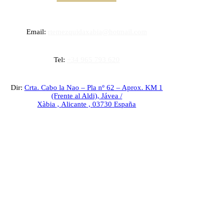
Email:
rtemezquidaxabia@hotmail.com
Tel:
+34 965 793 620
Dir:
Crta. Cabo la Nao – Pla nº 62 – Aprox. KM 1
(Frente al Aldi),
Jávea /
Xàbia
,
Alicante
,
03730
España