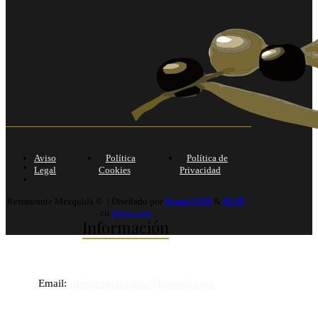
Aviso
Política
Política de
Legal
Cookies
Privacidad
Restaurante Mezquida © | Diseñado por
Avant CEM
&
DCIP
en
denia.com
Información
Email:
rtemezquidaxabia@hotmail.com