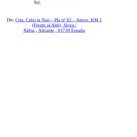
Tel:
+34 965 793 620
Dir:
Crta. Cabo la Nao – Pla nº 62 – Aprox. KM 1
(Frente al Aldi),
Jávea /
Xàbia
,
Alicante
,
03730
España