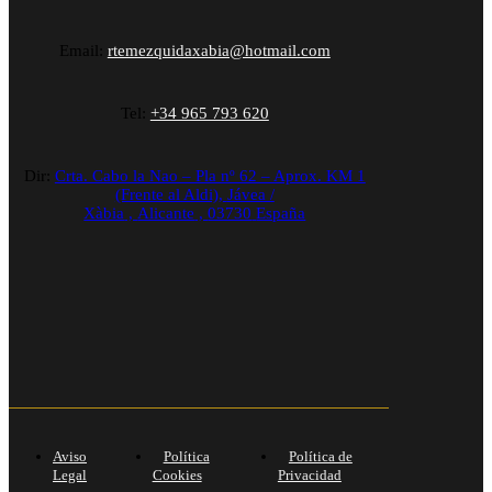
Email:
rtemezquidaxabia@hotmail.com
Tel:
+34 965 793 620
Dir:
Crta. Cabo la Nao – Pla nº 62 – Aprox. KM 1
(Frente al Aldi),
Jávea /
Xàbia
,
Alicante
,
03730
España
Aviso
Política
Política de
Legal
Cookies
Privacidad