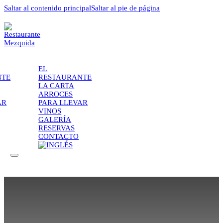
Saltar al contenido principal
Saltar al pie de página
EL
NTE
RESTAURANTE
LA CARTA
ARROCES
AR
PARA LLEVAR
VINOS
GALERÍA
RESERVAS
CONTACTO