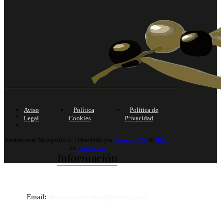
Aviso
Política
Política de
Legal
Cookies
Privacidad
Restaurante Mezquida © | Diseñado por
Avant CEM
&
DCIP
en
denia.com
Información
Email:
rtemezquidaxabia@hotmail.com