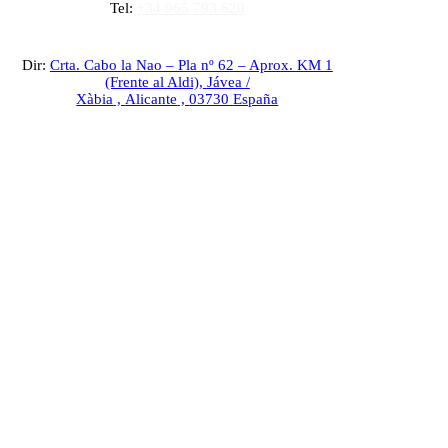
Tel:
+34 965 793 620
Dir:
Crta. Cabo la Nao – Pla nº 62 – Aprox. KM 1
(Frente al Aldi),
Jávea /
Xàbia
,
Alicante
,
03730
España