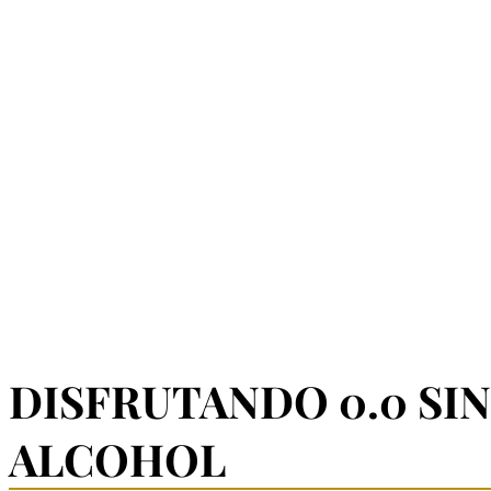
DISFRUTANDO 0.0 SIN
ALCOHOL