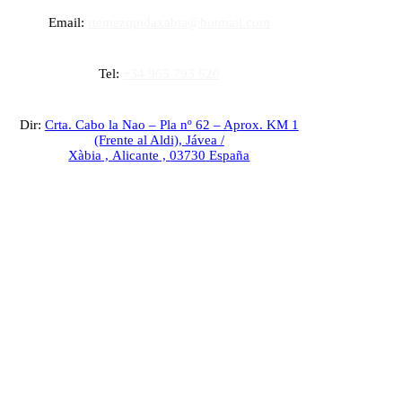
Email:
rtemezquidaxabia@hotmail.com
Tel:
+34 965 793 620
Dir:
Crta. Cabo la Nao – Pla nº 62 – Aprox. KM 1
(Frente al Aldi),
Jávea /
Xàbia
,
Alicante
,
03730
España