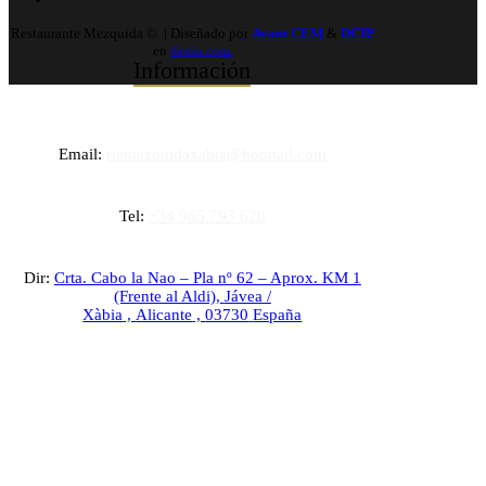
Restaurante Mezquida © | Diseñado por
Avant CEM
&
DCIP
en
denia.com
Información
Email:
rtemezquidaxabia@hotmail.com
Tel:
+34 965 793 620
Dir:
Crta. Cabo la Nao – Pla nº 62 – Aprox. KM 1
(Frente al Aldi),
Jávea /
Xàbia
,
Alicante
,
03730
España