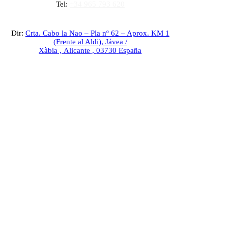
Tel:
+34 965 793 620
Dir:
Crta. Cabo la Nao – Pla nº 62 – Aprox. KM 1
(Frente al Aldi),
Jávea /
Xàbia
,
Alicante
,
03730
España