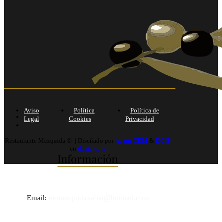
Aviso
Política
Política de
Legal
Cookies
Privacidad
Restaurante Mezquida © | Diseñado por
Avant CEM
&
DCIP
en
denia.com
Información
Email:
rtemezquidaxabia@hotmail.com