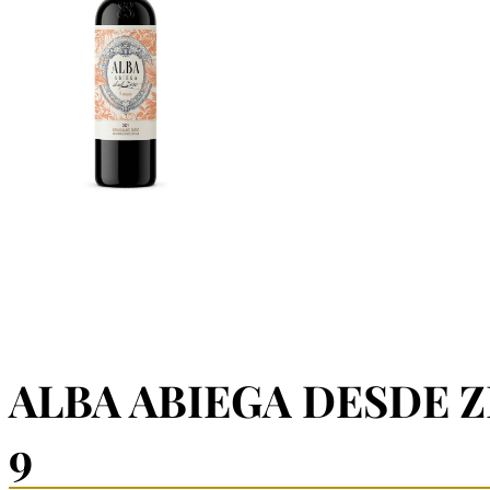
ALBA ABIEGA DESDE 
9