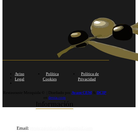
Aviso
Política
Política de
Legal
Cookies
Privacidad
Restaurante Mezquida © | Diseñado por
Avant CEM
&
DCIP
en
denia.com
Información
Email:
rtemezquidaxabia@hotmail.com