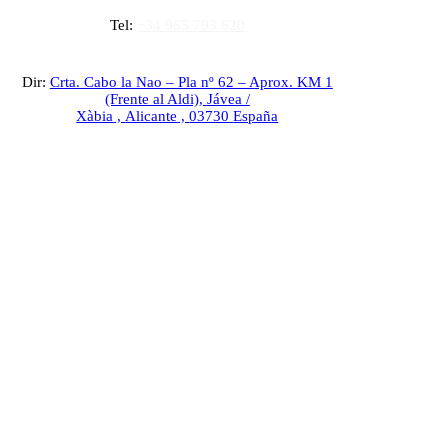
Tel:
+34 965 793 620
Dir:
Crta. Cabo la Nao – Pla nº 62 – Aprox. KM 1
(Frente al Aldi),
Jávea /
Xàbia
,
Alicante
,
03730
España